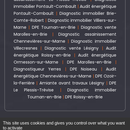
immobilier Pontault-Combault
|
Audit énergétique
Pontault-Combault
|
Diagnostic immobilier Brie-
Comte-Robert
|
Diagnostic immobilier Villiers-sur-
Marne
|
DPE Tournan-en-Brie
|
Diagnostic vente
Marolles-en-Brie
|
Diagnostic assainissement
Chennevières-sur-Marne
|
Diagnostic immobilier
Villecresnes
|
Diagnostic vente Lésigny
|
Audit
énergétique Roissy-en-Brie
|
Audit énergétique
Ormesson-sur-Marne
|
DPE Marolles-en-Brie
|
Diagnostiqueur Yerres
|
DPE Noiseau
|
Audit
énergétique Chennevières-sur-Marne
|
DPE Ozoir-
la-Ferrière
|
Amiante avant travaux Lésigny
|
DPE
Le Plessis-Trévise
|
Diagnostic immobilier
Tournan-en-Brie
|
DPE Roissy-en-Brie
DIAG SURVEYS - RCS. 889 736 104 -
Diagnostic immobilier Marolles-
This site uses cookies and gives you control over what you want
en-Brie
-
Mentions légales
-
Politique de confidentialité
- Création
to activate