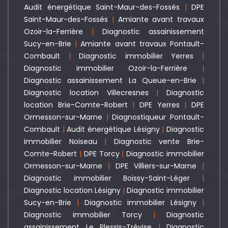
Audit énergétique Saint-Maur-des-Fossés
|
DPE
Saint-Maur-des-Fossés
|
Amiante avant travaux
Ozoir-la-Ferrière
|
Diagnostic assainissement
Sucy-en-Brie
|
Amiante avant travaux Pontault-
Combault
|
Diagnostic immobilier Yerres
|
Diagnostic immobilier Ozoir-la-Ferrière
|
Diagnostic assainissement La Queue-en-Brie
|
Diagnostic location Villecresnes
|
Diagnostic
location Brie-Comte-Robert
|
DPE Yerres
|
DPE
Ormesson-sur-Marne
|
Diagnostiqueur Pontault-
Combault
|
Audit énergétique Lésigny
|
Diagnostic
immobilier Noiseau
|
Diagnostic vente Brie-
Comte-Robert
|
DPE Torcy
|
Diagnostic immobilier
Ormesson-sur-Marne
|
DPE Villiers-sur-Marne
|
Diagnostic immobilier Boissy-Saint-Léger
|
Diagnostic location Lésigny
|
Diagnostic immobilier
Sucy-en-Brie
|
Diagnostic immobilier Lésigny
|
Diagnostic immobilier Torcy
|
Diagnostic
assainissement Le Plessis-Trévise
|
Diagnostic