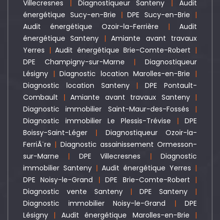
Villecresnes
|
Diagnostiqueur Santeny
|
Audit
énergétique Sucy-en-Brie
|
DPE Sucy-en-Brie
|
Audit énergétique Ozoir-la-Ferrière
|
Audit
énergétique Santeny
|
Amiante avant travaux
Yerres
|
Audit énergétique Brie-Comte-Robert
|
DPE Champigny-sur-Marne
|
Diagnostiqueur
Lésigny
|
Diagnostic location Marolles-en-Brie
|
Diagnostic location Santeny
|
DPE Pontault-
Combault
|
Amiante avant travaux Santeny
|
Diagnostic immobilier Saint-Maur-des-Fossés
|
Diagnostic immobilier Le Plessis-Trévise
|
DPE
Boissy-Saint-Léger
|
Diagnostiqueur Ozoir-la-
FerriÃ¨re
|
Diagnostic assainissement Ormesson-
sur-Marne
|
DPE Villecresnes
|
Diagnostic
immobilier Santeny
|
Audit énergétique Yerres
|
DPE Noisy-le-Grand
|
DPE Brie-Comte-Robert
|
Diagnostic vente Santeny
|
DPE Santeny
|
Diagnostic immobilier Noisy-le-Grand
|
DPE
Lésigny
|
Audit énergétique Marolles-en-Brie
|