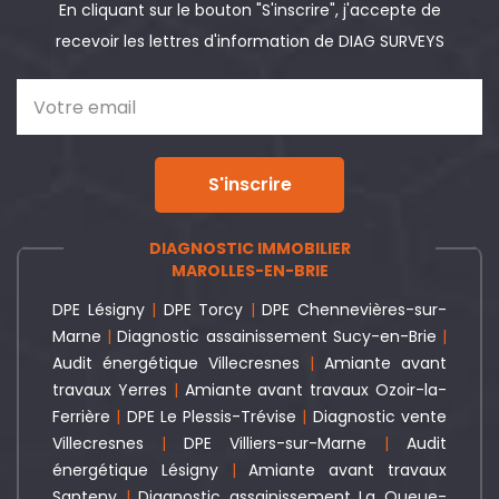
En cliquant sur le bouton "S'inscrire", j'accepte de
recevoir les lettres d'information de DIAG SURVEYS
S'inscrire
DIAGNOSTIC IMMOBILIER
MAROLLES-EN-BRIE
DPE Lésigny
|
DPE Torcy
|
DPE Chennevières-sur-
Marne
|
Diagnostic assainissement Sucy-en-Brie
|
Audit énergétique Villecresnes
|
Amiante avant
travaux Yerres
|
Amiante avant travaux Ozoir-la-
Ferrière
|
DPE Le Plessis-Trévise
|
Diagnostic vente
Villecresnes
|
DPE Villiers-sur-Marne
|
Audit
énergétique Lésigny
|
Amiante avant travaux
Santeny
|
Diagnostic assainissement La Queue-