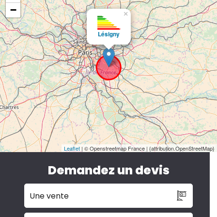
−
×
Lésigny
Leaflet
| © Openstreetmap France | {attribution.OpenStreetMap}
Demandez un devis
Une vente