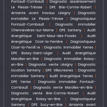
Pontault-Combault
|
Diagnostic assainissement
Le Plessis-Trévise
|
DPE Brie-Comte-Robert
|
Amiante avant travaux Lésigny
|
Diagnostic
immobilier Le Plessis-Trévise
|
Diagnostiqueur
Pontault-Combault
|
Diagnostic immobilier
Chennevières-sur-Marne
|
DPE Santeny
|
Audit
énergétique Saint-Maur-des-Fossés
|
Audit
énergétique Ozoir-la-Ferrière
|
Diagnostiqueur
Ozoir-la-FerriÃ¨re
|
Diagnostic immobilier Yerres
|
DPE Boissy-Saint-Léger
|
Audit énergétique
Marolles-en-Brie
|
Diagnostic immobilier Roissy-
en-Brie
|
Diagnostic vente Lésigny
|
Diagnostic
location Santeny
|
DPE Villecresnes
|
Diagnostic
immobilier Santeny
|
Audit énergétique Yerres
|
DPE Yerres
|
Diagnostic immobilier Pontault-
Combault
|
Diagnostic vente Marolles-en-Brie
|
Diagnostic vente Brie-Comte-Robert
|
Audit
énergétique Roissy-en-Brie
|
Diagnostiqueur
Santeny
|
DPE Sucy-en-Brie
|
Amiante avant