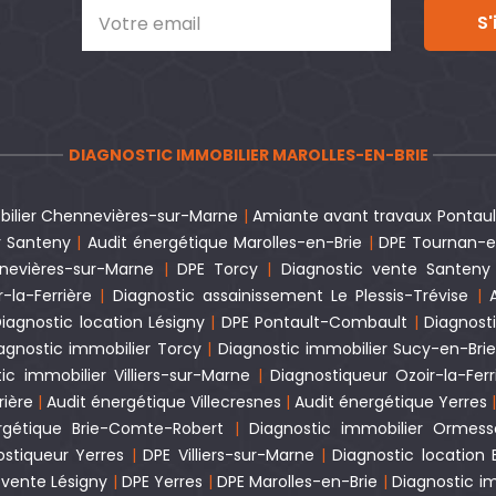
S'
DIAGNOSTIC IMMOBILIER MAROLLES-EN-BRIE
bilier Chennevières-sur-Marne
|
Amiante avant travaux Pontau
r Santeny
|
Audit énergétique Marolles-en-Brie
|
DPE Tournan-e
nevières-sur-Marne
|
DPE Torcy
|
Diagnostic vente Santeny
-la-Ferrière
|
Diagnostic assainissement Le Plessis-Trévise
|
iagnostic location Lésigny
|
DPE Pontault-Combault
|
Diagnosti
agnostic immobilier Torcy
|
Diagnostic immobilier Sucy-en-Bri
ic immobilier Villiers-sur-Marne
|
Diagnostiqueur Ozoir-la-Ferr
rière
|
Audit énergétique Villecresnes
|
Audit énergétique Yerres
rgétique Brie-Comte-Robert
|
Diagnostic immobilier Ormes
ostiqueur Yerres
|
DPE Villiers-sur-Marne
|
Diagnostic location
 vente Lésigny
|
DPE Yerres
|
DPE Marolles-en-Brie
|
Diagnostic im