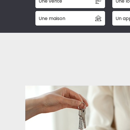
Une vente
Une lo
Une maison
Un ap