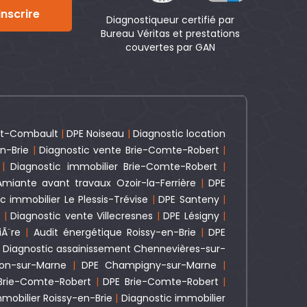
inscrire
Diagnostiqueur certifié par
Bureau Véritas et prestations
couvertes par GAN
lt-Combault
|
DPE Noiseau
|
Diagnostic location
n-Brie
|
Diagnostic vente Brie-Comte-Robert
|
|
Diagnostic immobilier Brie-Comte-Robert
|
Amiante avant travaux Ozoir-la-Ferrière
|
DPE
c immobilier Le Plessis-Trévise
|
DPE Santeny
|
e
|
Diagnostic vente Villecresnes
|
DPE Lésigny
|
iÃ¨re
|
Audit énergétique Roissy-en-Brie
|
DPE
|
Diagnostic assainissement Chennevières-sur-
son-sur-Marne
|
DPE Champigny-sur-Marne
|
 Brie-Comte-Robert
|
DPE Brie-Comte-Robert
|
mobilier Roissy-en-Brie
|
Diagnostic immobilier