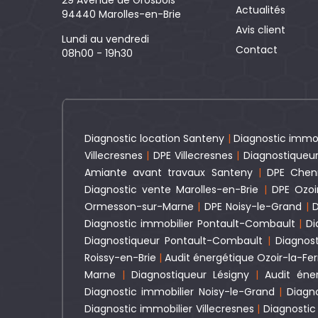
29 Avenue de Grosbois
Actualités
94440 Marolles-en-Brie
Avis client
Lundi au vendredi
Contact
08h00 - 19h30
Diagnostic location Santeny
|
Diagnostic immo
Villecresnes
|
DPE Villecresnes
|
Diagnostiqueu
Amiante avant travaux Santeny
|
DPE Chen
Diagnostic vente Marolles-en-Brie
|
DPE Ozoir
Ormesson-sur-Marne
|
DPE Noisy-le-Grand
|
D
Diagnostic immobilier Pontault-Combault
|
Di
Diagnostiqueur Pontault-Combault
|
Diagnost
Roissy-en-Brie
|
Audit énergétique Ozoir-la-Fer
Marne
|
Diagnostiqueur Lésigny
|
Audit éne
Diagnostic immobilier Noisy-le-Grand
|
Diagn
Diagnostic immobilier Villecresnes
|
Diagnostic